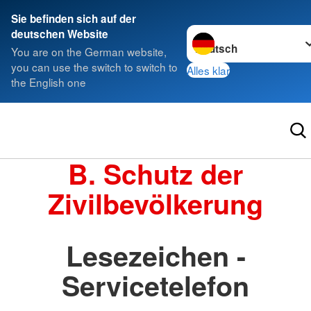
Sie befinden sich auf der
Sprache wechseln zu
deutschen Website
You are on the German website,
you can use the switch to switch to
Alles klar
the English one
B. Schutz der
Zivilbevölkerung
Lesezeichen -
Servicetelefon