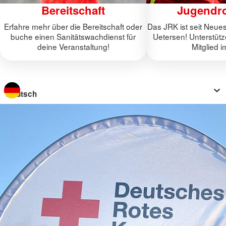
Bereitschaft
Jugendro
Erfahre mehr über die Bereitschaft oder
Das JRK ist seit Neues
buche einen Sanitätswachdienst für
Uetersen! Unterstüt
deine Veranstaltung!
Mitglied 
Sprache wechseln zu