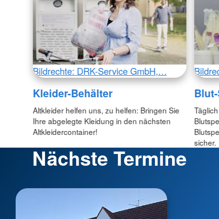
Bildrechte: DRK-Service GmbH,…
Bildr
Kleider-Behälter
Blut
Altkleider helfen uns, zu helfen: Bringen Sie
Täglich
Ihre abgelegte Kleidung in den nächsten
Blutspe
Altkleidercontainer!
Blutspe
sicher.
Nächste Termine