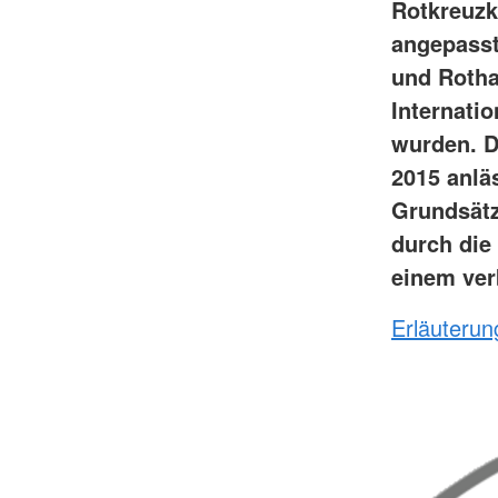
Rotkreuzk
angepasste
und Rotha
Internati
wurden. D
2015 anlä
Grundsätz
durch die
einem ver
Erläuteru