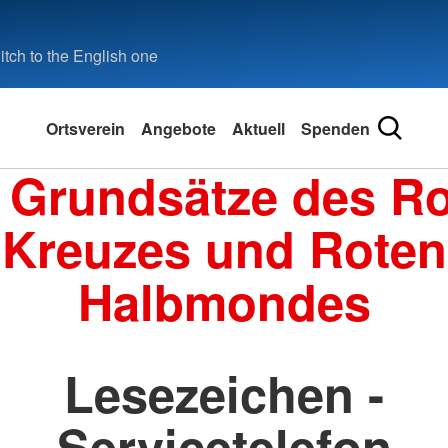
tch to the English one
Ortsverein
Angebote
Aktuell
Spenden
 Grundsätze des R
Kreuzes und Roten
Halbmondes
Lesezeichen -
Servicetelefon