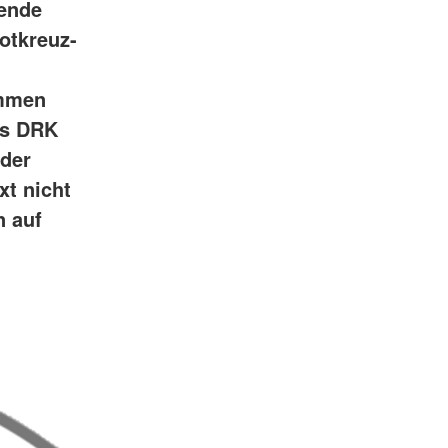
gende
Rotkreuz-
ommen
as DRK
 der
xt nicht
n auf