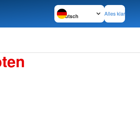
Sprache wechseln zu
Alles klar
Ortsve
oten
Ueters