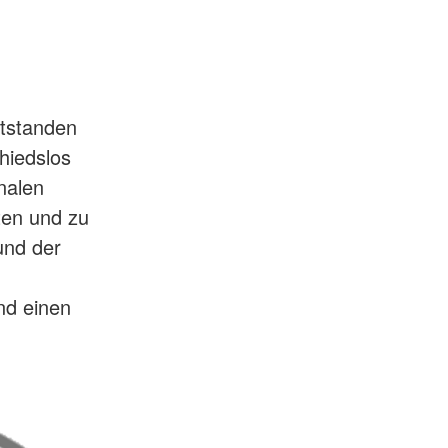
ntstanden
hiedslos
onalen
ten und zu
und der
nd einen