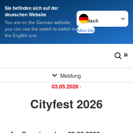
Sie befinden sich auf der
Sprache wechseln zu
deutschen Website
You are on the German website,
you can use the switch to switch to
Alles klar
the English one
Meldung
03.05.2026
·
Cityfest 2026