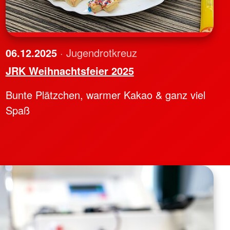
06.12.2025
· Jugendrotkreuz
JRK Weihnachtsfeier 2025
Bunte Plätzchen, warmer Kakao & ganz viel
Spaß