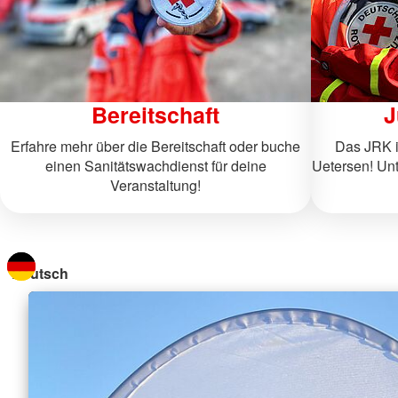
Bereitschaft
J
Erfahre mehr über die Bereitschaft oder buche
Das JRK i
einen Sanitätswachdienst für deine
Uetersen! Unt
Veranstaltung!
Sprache wechseln zu