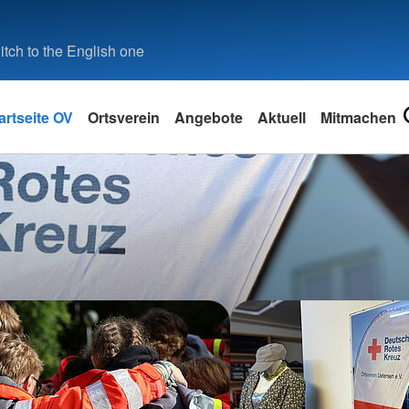
tch to the English one
artseite OV
Ortsverein
Angebote
Aktuell
Mitmachen