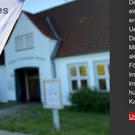
De
ei
en
Ue
De
Mi
ak
Fö
im
im
hu
Ka
Un