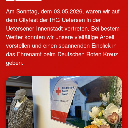
Am Sonntag, dem 03.05.2026, waren wir auf
dem Cityfest der IHG Uetersen in der
Uetersener Innenstadt vertreten. Bei bestem
Wetter konnten wir unsere vielfältige Arbeit
vorstellen und einen spannenden Einblick in
das Ehrenamt beim Deutschen Roten Kreuz
geben.