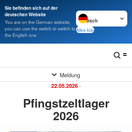
Sie befinden sich auf der
Sprache wechseln zu
deutschen Website
You are on the German website,
you can use the switch to switch to
Alles klar
the English one
Meldung
22.05.2026
·
Pfingstzeltlager
2026