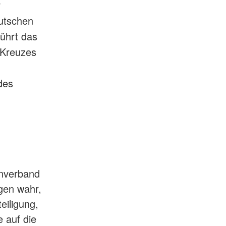
r
utschen
führt das
 Kreuzes
des
enverband
igen wahr,
eiligung,
 auf die