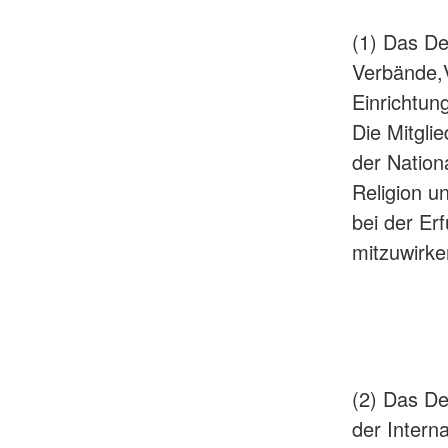
(1) Das De
Verbände,V
Einrichtun
Die Mitgli
der Nation
Religion un
bei der Er
mitzuwirke
(2) Das De
der Inter