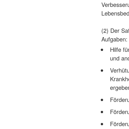
Verbesseru
Lebensbed
(2) Der Sa
Aufgaben:
Hilfe f
und and
Verhütu
Krankhe
ergebe
Förderu
Förderu
Förderu