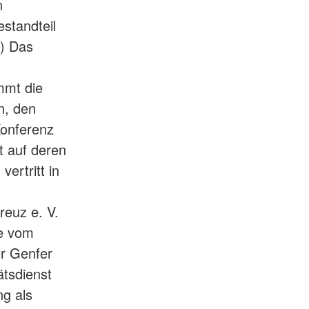
n
standteil
3) Das
mmt die
n, den
Konferenz
 auf deren
ertritt in
reuz e. V.
ee vom
er Genfer
tsdienst
g als