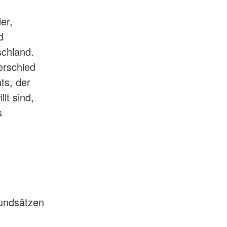
er,
d
schland.
erschied
ts, der
lt sind,
s
rundsätzen