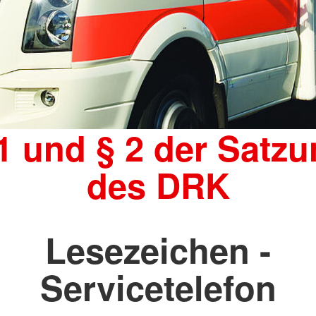
1 und § 2 der Satz
des DRK
Lesezeichen -
Servicetelefon