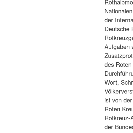
Rothalbmo
Nationalen
der Intern
Deutsche R
Rotkreuzge
Aufgaben 
Zusatzprot
des Roten
Durchführu
Wort, Schr
Völkervers
ist von de
Roten Kreu
Rotkreuz-A
der Bundes