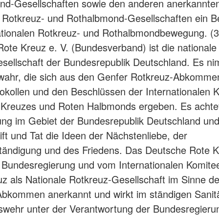
nd-Gesellschaften sowie den anderen anerkannte
 Rotkreuz- und Rothalbmond-Gesellschaften ein Be
ationalen Rotkreuz- und Rothalbmondbewegung. (
ote Kreuz e. V. (Bundesverband) ist die nationale
sellschaft der Bundesrepublik Deutschland. Es ni
wahr, die sich aus den Genfer Rotkreuz-Abkomme
okollen und den Beschlüssen der Internationalen 
 Kreuzes und Roten Halbmonds ergeben. Es achtet
ng im Gebiet der Bundesrepublik Deutschland und v
ift und Tat die Ideen der Nächstenliebe, der
tändigung und des Friedens. Das Deutsche Rote K
r Bundesregierung und vom Internationalen Komit
z als Nationale Rotkreuz-Gesellschaft im Sinne d
bkommen anerkannt und wirkt im ständigen Sanitä
wehr unter der Verantwortung der Bundesregierun