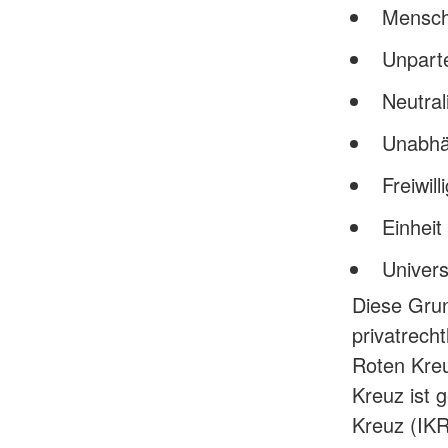
Menschl
Unparte
Neutral
Unabhä
Freiwill
Einheit
Universa
Diese Grun
privatrech
Roten Kreu
Kreuz ist 
Kreuz (IKR