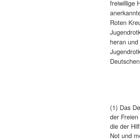
freiwillige
anerkannt
Roten Kreu
Jugendrot
heran und 
Jugendrotk
Deutschen
(1) Das De
der Freien
die der Hi
Not und me