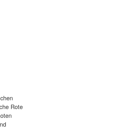
schen
sche Rote
Roten
und