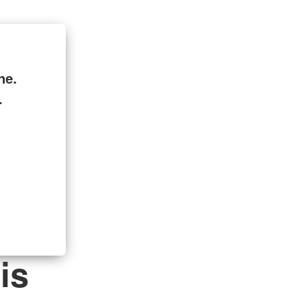
ne.
.
is