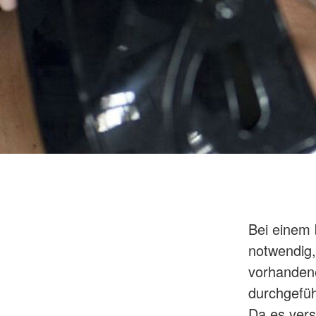
Bei einem
notwendig,
vorhandene
durchgefüh
Da es vers