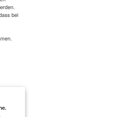
erden.
dass bei
hmen.
ne.
.