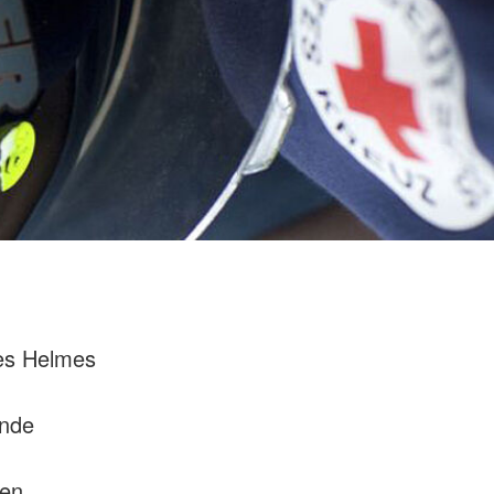
es Helmes
ende
den