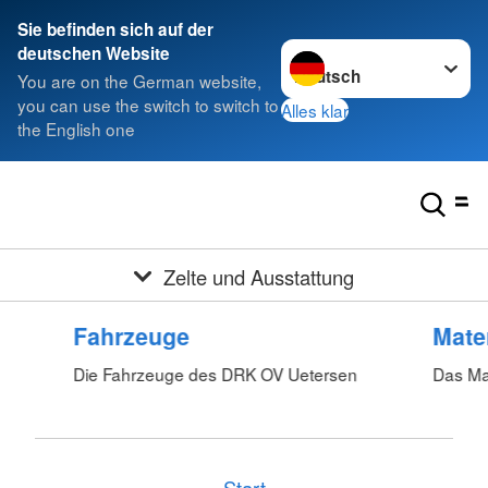
Sie befinden sich auf der
Sprache wechseln zu
deutschen Website
You are on the German website,
you can use the switch to switch to
Alles klar
the English one
Zelte und Ausstattung
Fahrzeuge
Mater
Die Fahrzeuge des DRK OV Uetersen
Das Ma