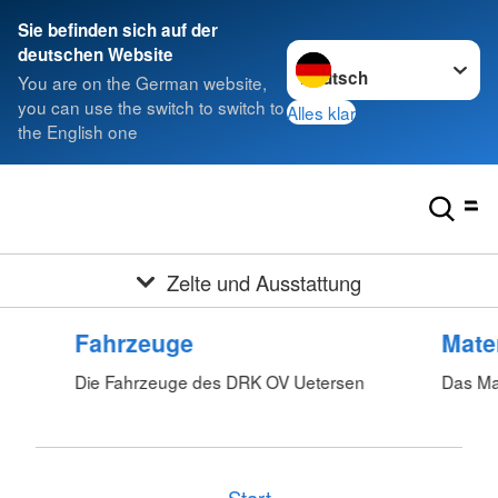
Sie befinden sich auf der
Sprache wechseln zu
deutschen Website
You are on the German website,
you can use the switch to switch to
Alles klar
the English one
Zelte und Ausstattung
Fahrzeuge
Mater
Die Fahrzeuge des DRK OV Uetersen
Das Ma