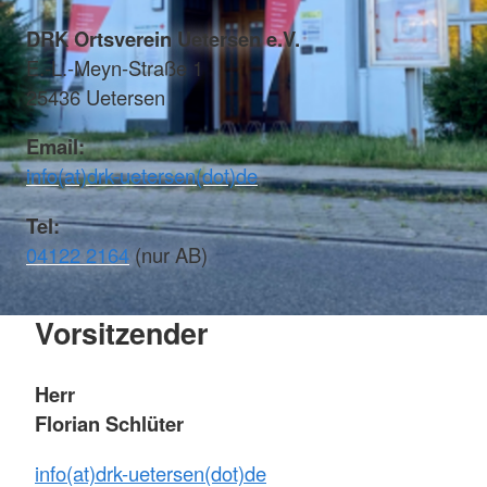
DRK Ortsverein Uetersen e.V.
E.-L.-Meyn-Straße 1
25436 Uetersen
Email:
info(at)drk-uetersen(dot)de
Tel:
04122 2164
(nur AB)
Vorsitzender
Herr
Florian Schlüter
info(at)drk-uetersen(dot)de