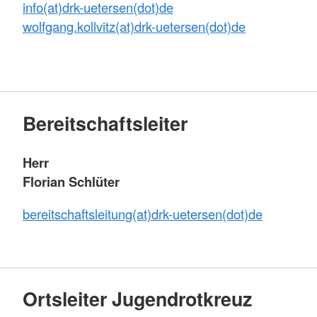
info(at)drk-uetersen(dot)de
wolfgang.kollvitz(at)drk-uetersen(dot)de
Bereitschaftsleiter
Herr
Florian Schlüter
bereitschaftsleitung(at)drk-uetersen(dot)de
Ortsleiter Jugendrotkreuz