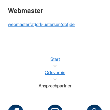
Webmaster
webmaster(at)drk-uetersen(dot)de
Start
Ortsverein
Ansprechpartner