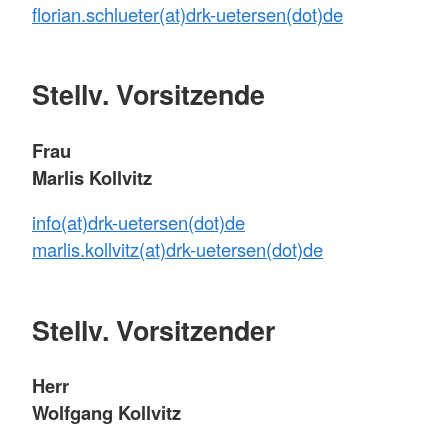
florian.schlueter(at)drk-uetersen(dot)de
Stellv. Vorsitzende
Frau
Marlis Kollvitz
info(at)drk-uetersen(dot)de
marlis.kollvitz(at)drk-uetersen(dot)de
Stellv. Vorsitzender
Herr
Wolfgang Kollvitz