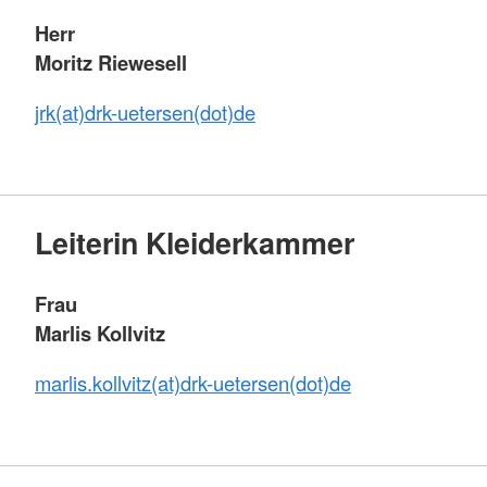
Herr
Moritz Riewesell
jrk(at)drk-uetersen(dot)de
Leiterin Kleiderkammer
Frau
Marlis Kollvitz
marlis.kollvitz(at)drk-uetersen(dot)de